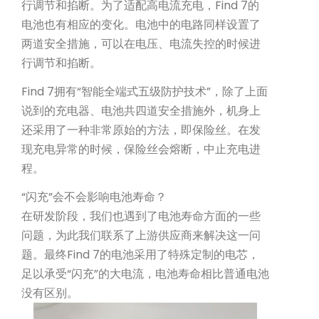
行调节和掐断。为了适配高电流充电，Find 7的
电池也有相应的变化。电池中的电路同样设置了
两道安全措施，可以在电压、电流失控的时候进
行调节和掐断。
Find 7拥有“智能全端式五级防护技术”，除了上面
说到的充电器、电池共四道安全措施外，机身上
还采用了一种非常原始的方法，即保险丝。在发
现充电异常的时候，保险丝会熔断，中止充电进
程。
“闪充”会不会影响电池寿命？
在研发阶段，我们也遇到了电池寿命方面的一些
问题，为此我们联系了上游供应商来解决这一问
题。最终Find 7的电池采用了特殊定制的电芯，
足以承受“闪充”的大电流，电池寿命相比普通电池
没有区别。