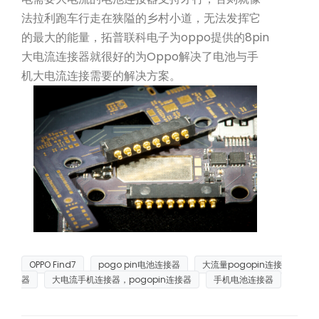
法拉利跑车行走在狭隘的乡村小道，无法发挥它
的最大的能量，拓普联科电子为oppo提供的8pin
大电流连接器就很好的为Oppo解决了电池与手
机大电流连接需要的解决方案。
OPPO Find7
pogo pin电池连接器
大流量pogopin连接
器
大电流手机连接器，pogopin连接器
手机电池连接器