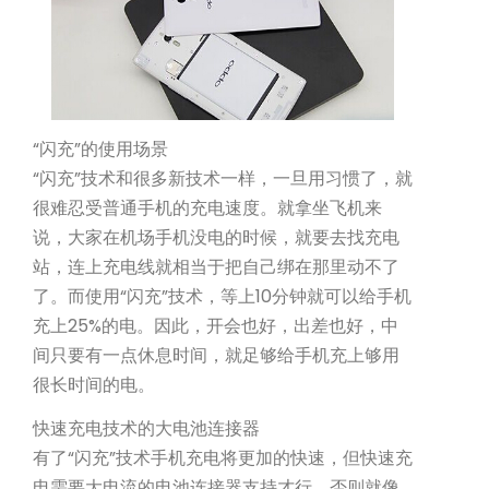
“闪充”的使用场景
“闪充”技术和很多新技术一样，一旦用习惯了，就
很难忍受普通手机的充电速度。就拿坐飞机来
说，大家在机场手机没电的时候，就要去找充电
站，连上充电线就相当于把自己绑在那里动不了
了。而使用“闪充”技术，等上10分钟就可以给手机
充上25%的电。因此，开会也好，出差也好，中
间只要有一点休息时间，就足够给手机充上够用
很长时间的电。
快速充电技术的大电池连接器
有了“闪充”技术手机充电将更加的快速，但快速充
电需要大电流的电池连接器支持才行，否则就像