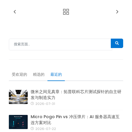
受欢迎的
精选的
最近的
微米之间见真章：拓普联科芯片测试探针的自主研
发与制造实力
2026-07-31
Micro Pogo Pin vs 冲压弹片：AI 服务器高速互
连方案对比
2026-07-22