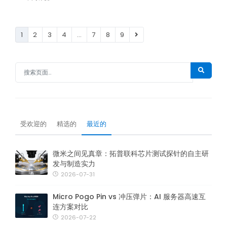
1
2
3
4
…
7
8
9
受欢迎的
精选的
最近的
微米之间见真章：拓普联科芯片测试探针的自主研
发与制造实力
2026-07-31
Micro Pogo Pin vs 冲压弹片：AI 服务器高速互
连方案对比
2026-07-22