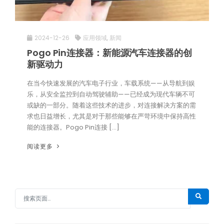
2024-12-26
应用领域
,
新闻
Pogo Pin连接器：新能源汽车连接器的创
新驱动力
在当今快速发展的汽车电子行业，车载系统——从导航到娱
乐，从安全监控到自动驾驶辅助——已经成为现代车辆不可
或缺的一部分。随着这些技术的进步，对连接解决方案的需
求也日益增长，尤其是对于那些能够在严苛环境中保持高性
能的连接器。Pogo Pin连接 […]
阅读更多