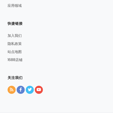
应用领域
快捷链接
加入我们
隐私政策
站点地图
1688店铺
关注我们