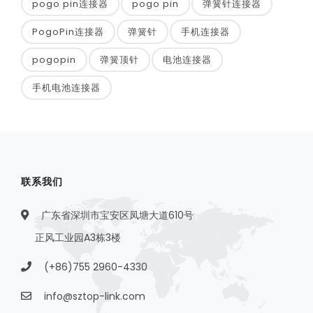
pogo pin连接器
pogo pin
弹簧针连接器
PogoPin连接器
弹簧针
手机连接器
pogopin
弹簧顶针
电池连接器
手机电池连接器
联系我们
广东省深圳市宝安区凤塘大道610号
正风工业园A3栋3楼
(+86)755 2960-4330
info@sztop-link.com