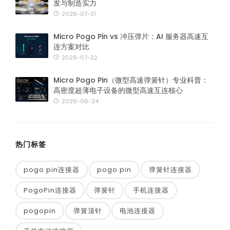
发与制造实力
2026-07-31
Micro Pogo Pin vs 冲压弹片：AI 服务器高速互
连方案对比
2026-07-22
Micro Pogo Pin（微型高速弹簧针）专业科普：
高密度超薄电子设备的微型高速互连核心
2026-06-24
热门标签
pogo pin连接器
pogo pin
弹簧针连接器
PogoPin连接器
弹簧针
手机连接器
pogopin
弹簧顶针
电池连接器