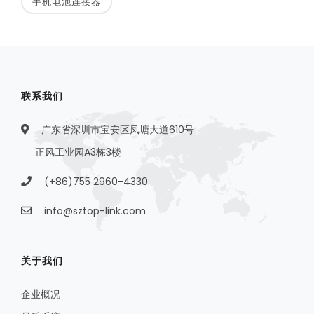
手机电池连接器
联系我们
广东省深圳市宝安区凤塘大道610号
正风工业园A3栋3楼
(+86)755 2960-4330
info@sztop-link.com
关于我们
企业概况