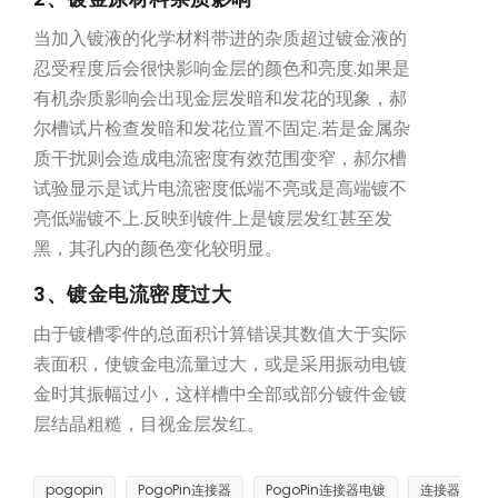
当加入镀液的化学材料带进的杂质超过镀金液的
忍受程度后会很快影响金层的颜色和亮度.如果是
有机杂质影响会出现金层发暗和发花的现象，郝
尔槽试片检查发暗和发花位置不固定.若是金属杂
质干扰则会造成电流密度有效范围变窄，郝尔槽
试验显示是试片电流密度低端不亮或是高端镀不
亮低端镀不上.反映到镀件上是镀层发红甚至发
黑，其孔内的颜色变化较明显。
3、镀金电流密度过大
由于镀槽零件的总面积计算错误其数值大于实际
表面积，使镀金电流量过大，或是采用振动电镀
金时其振幅过小，这样槽中全部或部分镀件金镀
层结晶粗糙，目视金层发红。
pogopin
PogoPin连接器
PogoPin连接器电镀
连接器