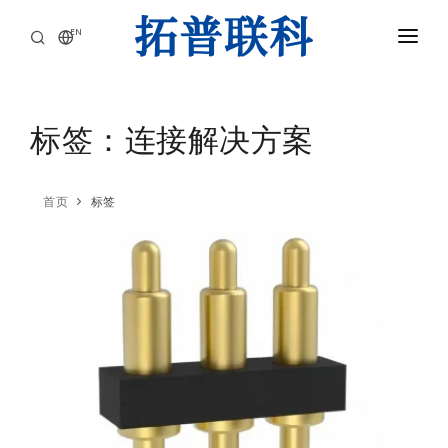
EN
首页
产品中心
标签：连接解决方案
应用领域
首页
标签
核心优势
关于我们
新闻
联系我们