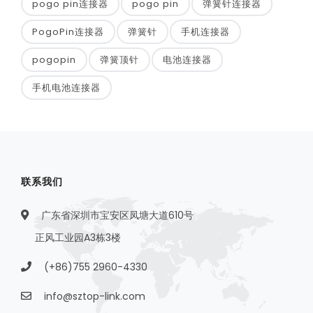
pogo pin连接器
pogo pin
弹簧针连接器
PogoPin连接器
弹簧针
手机连接器
pogopin
弹簧顶针
电池连接器
手机电池连接器
联系我们
广东省深圳市宝安区凤塘大道610号
正风工业园A3栋3楼
(+86)755 2960-4330
info@sztop-link.com