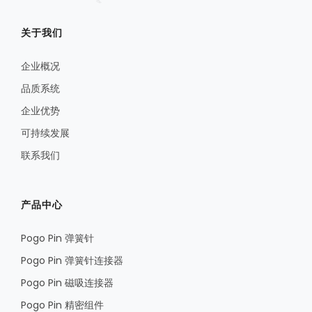
关于我们
企业概况
品质系统
企业优势
可持续发展
联系我们
产品中心
Pogo Pin 弹簧针
Pogo Pin 弹簧针连接器
Pogo Pin 磁吸连接器
Pogo Pin 精密组件