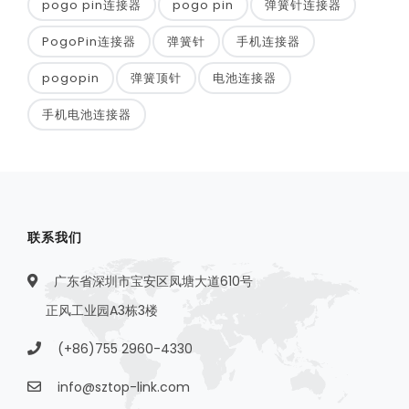
pogo pin连接器
pogo pin
弹簧针连接器
PogoPin连接器
弹簧针
手机连接器
pogopin
弹簧顶针
电池连接器
手机电池连接器
联系我们
广东省深圳市宝安区凤塘大道610号
正风工业园A3栋3楼
(+86)755 2960-4330
info@sztop-link.com