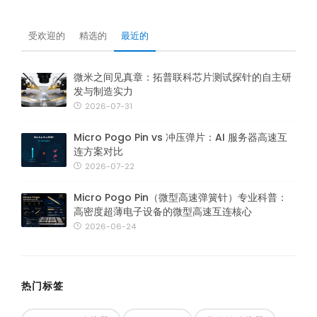
受欢迎的
精选的
最近的
微米之间见真章：拓普联科芯片测试探针的自主研
发与制造实力
2026-07-31
Micro Pogo Pin vs 冲压弹片：AI 服务器高速互
连方案对比
2026-07-22
Micro Pogo Pin（微型高速弹簧针）专业科普：
高密度超薄电子设备的微型高速互连核心
2026-06-24
热门标签