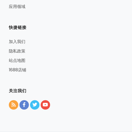
应用领域
快捷链接
加入我们
隐私政策
站点地图
1688店铺
关注我们