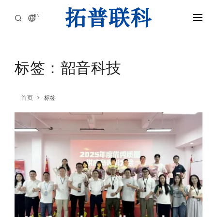
EN
首页
产品中心
标签：韶音科技
应用领域
首页
标签
核心优势
关于我们
新闻
联系我们