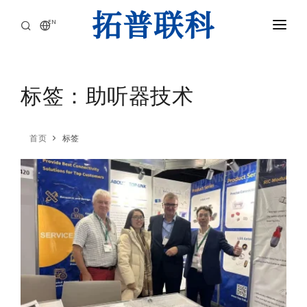
EN
首页
产品中心
标签：助听器技术
应用领域
首页
标签
核心优势
关于我们
新闻
联系我们