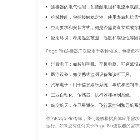
连接器的电气性能，如接触电阻和电流承载能
机械性能，包括接触稳定性、使用寿命和抗震
空间要求和安装方式，如是否需要直立式或穿
应用环境，考虑温度范围、湿度和腐蚀性等因
Pogo Pin连接器广泛应用于各种领域，包括但
消费电子：如智能手机、平板电脑、可穿戴设
医疗设备：如便携式监测设备和诊断工具。
汽车电子：用于信息娱乐系统、导航和控制单
工业自动化：传感器、执行器和控制系统。
航空航天：在卫星通信、飞行器控制和导航系
作为Pogo Pin专家，我们能够根据具体应用需
运行。如果您有任何关于Pogo Pin连接器的