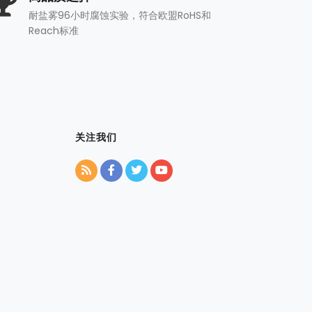
耐盐雾96小时腐蚀实验，符合欧盟RoHS和
Reach标准
关注我们