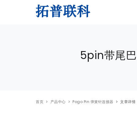
5pin带尾巴
首页
产品中心
Pogo Pin 弹簧针连接器
文章详情