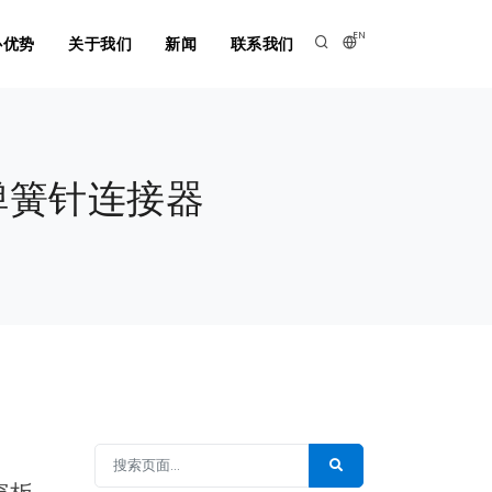
EN
心优势
关于我们
新闻
联系我们
穿板弹簧针连接器