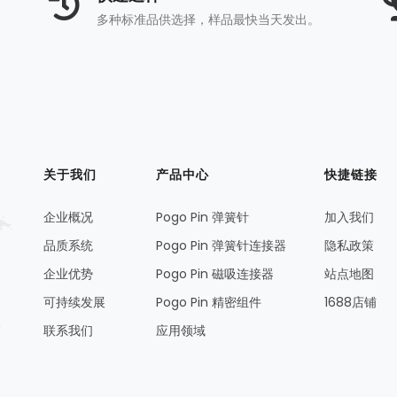
多种标准品供选择，样品最快当天发出。
关于我们
产品中心
快捷链接
企业概况
Pogo Pin 弹簧针
加入我们
品质系统
Pogo Pin 弹簧针连接器
隐私政策
企业优势
Pogo Pin 磁吸连接器
站点地图
可持续发展
Pogo Pin 精密组件
1688店铺
联系我们
应用领域