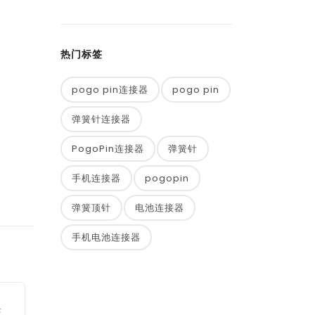
热门标签
pogo pin连接器
pogo pin
弹簧针连接器
PogoPin连接器
弹簧针
手机连接器
pogopin
弹簧顶针
电池连接器
手机电池连接器
核